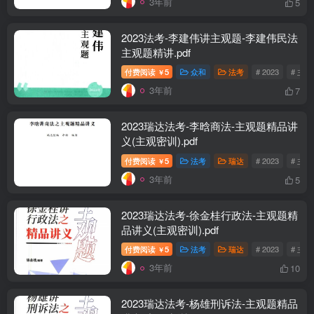
3年前
5
2023法考-李建伟讲主观题-李建伟民法
主观题精讲.pdf
付费阅读
5
众和
法考
# 2023
# 主
￥
3年前
7
2023瑞达法考-李晗商法-主观题精品讲
义(主观密训).pdf
付费阅读
5
法考
瑞达
# 2023
# 主
￥
3年前
5
2023瑞达法考-徐金桂行政法-主观题精
品讲义(主观密训).pdf
付费阅读
5
法考
瑞达
# 2023
# 主
￥
3年前
10
2023瑞达法考-杨雄刑诉法-主观题精品