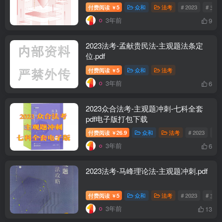
付费阅读
5
众和
法考
# 2023
# 主
￥
3年前
9
2023法考-孟献贵民法-主观题法条定
位.pdf
付费阅读
5
众和
法考
￥
3年前
6
2023众合法考-主观题冲刺-七科全套
pdf电子版打包下载
付费阅读
26.9
众和
法考
# 2023
# 
￥
3年前
6
2023法考-马峰理论法-主观题冲刺.pdf
付费阅读
5
众和
法考
# 2023
# 主
￥
3年前
13