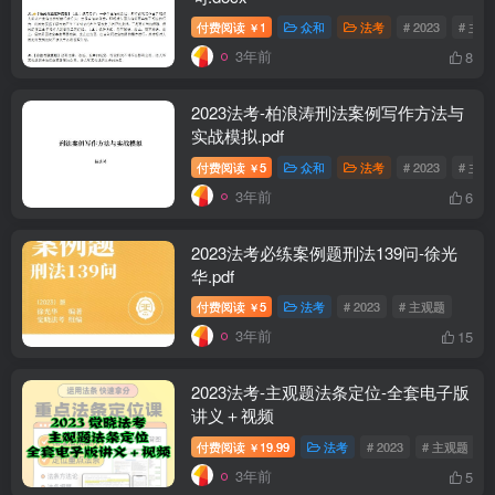
付费阅读
1
众和
法考
# 2023
# 主
￥
3年前
8
2023法考-柏浪涛刑法案例写作方法与
实战模拟.pdf
付费阅读
5
众和
法考
# 2023
# 主
￥
3年前
6
2023法考必练案例题刑法139问-徐光
华.pdf
付费阅读
5
法考
# 2023
# 主观题
￥
3年前
15
2023法考-主观题法条定位-全套电子版
讲义＋视频
付费阅读
19.99
法考
# 2023
# 主观题
￥
3年前
5