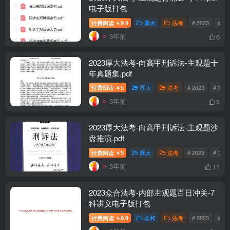
电子版打包
付费阅读
9.9
厚大
法考
# 2023
# 
￥
3年前
6
2023厚大法考-向高甲刑诉法-主观题十
年真题集.pdf
付费阅读
5
厚大
法考
# 2023
# 主
￥
3年前
8
2023厚大法考-向高甲刑诉法-主观题沙
盘推演.pdf
付费阅读
5
厚大
法考
# 2023
# 主
￥
3年前
11
2023众合法考-内部主观题百日冲关-7
科讲义电子版打包
付费阅读
9.9
众和
法考
# 2023
# 
￥