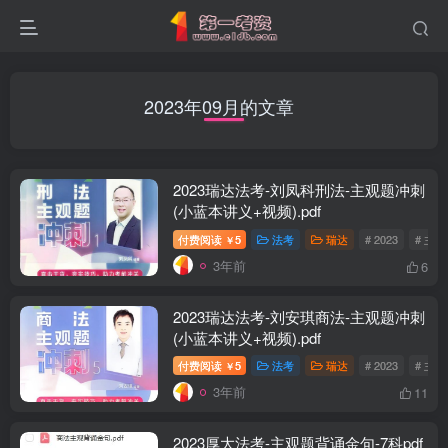
2023年09月的文章
2023瑞达法考-刘凤科刑法-主观题冲刺
(小蓝本讲义+视频).pdf
付费阅读
5
法考
瑞达
# 2023
# 主
￥
3年前
6
2023瑞达法考-刘安琪商法-主观题冲刺
(小蓝本讲义+视频).pdf
付费阅读
5
法考
瑞达
# 2023
# 主
￥
3年前
11
2023厚大法考-主观题背诵金句-7科pdf