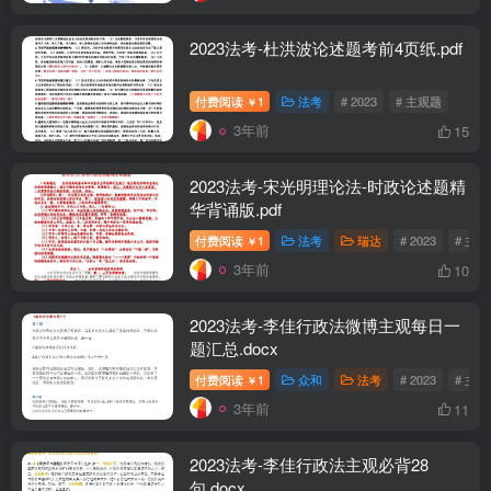
2023法考-杜洪波论述题考前4页纸.pdf
付费阅读
1
法考
# 2023
# 主观题
￥
3年前
15
2023法考-宋光明理论法-时政论述题精
华背诵版.pdf
付费阅读
1
法考
瑞达
# 2023
# 主
￥
3年前
10
2023法考-李佳行政法微博主观每日一
题汇总.docx
付费阅读
1
众和
法考
# 2023
# 主
￥
3年前
11
2023法考-李佳行政法主观必背28
句.docx