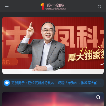
重要通知：因网站调整，现已经关闭手机号登录，请手机注册用户及时添加客服微信（微信号：dykz180），客服会协助将登陆方式更改为邮箱登录！
更新提示：已经更新部分机构主观题法考资料，推荐厚大的考点清单，高清版，特别适合学习！
重要通知：因网站调整，现已经关闭手机号登录，请手机注册用户及时添加客服微信（微信号：dykz180），客服会协助将登陆方式更改为邮箱登录！
更新提示：已经更新部分机构主观题法考资料，推荐厚大的考点清单，高清版，特别适合学习！