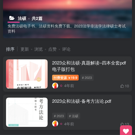
法硕
共2篇
免费法硕电子书、法硕资料免费下载、2023法学非法学法律硕士考试
资料
排序
更新
浏览
点赞
评论
￼2023众和法硕-真题解读–四本全套pdf
电子版打包
付费资源
19.9
# 2023
￥
4年前
10
2023众和法硕-备考方法论.pdf
# 2023
# 法硕
4年前
13