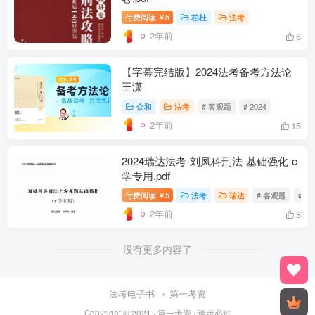
付费阅读
5
柏杜
法考
￥
2年前
6
【字幕完结版】2024法考备考方法论
王潇
众和
法考
# 客观题
# 2024
2年前
15
2024瑞达法考-刘凤科刑法-基础强化-e
学专用.pdf
付费阅读
5
法考
瑞达
# 客观题
# 20
￥
2年前
8
没有更多内容了
法考电子书
第一考资
Copyright © 2021 ·
第一考资
· 逢考必过