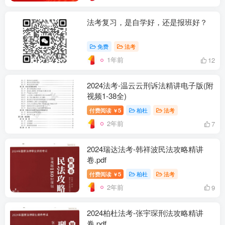
法考复习，是自学好，还是报班好？
免费
法考
1年前
12
2024法考-温云云刑诉法精讲电子版(附
视频1-38全)
付费阅读
5
柏杜
法考
￥
2年前
7
2024瑞达法考-韩祥波民法攻略精讲
卷.pdf
付费阅读
5
柏杜
法考
￥
2年前
9
2024柏杜法考-张宇琛刑法攻略精讲
卷.pdf