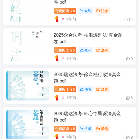
卷.pdf
付费阅读
5
众和
法考
￥
1年前
14
2025众合法考-柏浪涛刑法-真金题
卷.pdf
付费阅读
5
众和
法考
￥
1年前
9
2025瑞达法考-徐金桂行政法真金
题.pdf
付费阅读
5
法考
瑞达
￥
1年前
5
2025瑞达法考-韩心怡民诉法真金
题.pdf
付费阅读
5
法考
瑞达
￥
1年前
8