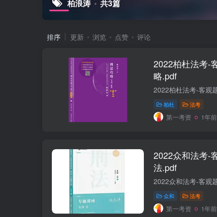
柏浪涛
共3篇
排序
更新
浏览
点赞
评论
2022柏杜法考
略.pdf
柏杜
法考
第一考资
1年前
2022众和法考
法.pdf
众和
法考
第一考资
1年前