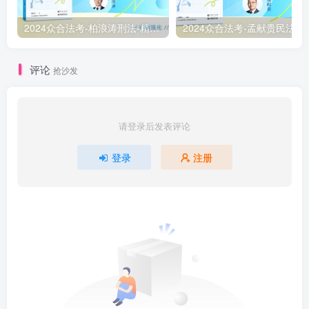
2024众合法考-柏浪涛刑法-精讲卷pdf电子版（附视频1-76全）
2
评论
抢沙发
请登录后发表评论
登录
注册