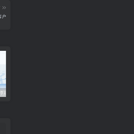
篇
客户
2023众合法考-李建伟民法-专题讲座精讲卷.pdf
准备2022年法律职业资格考试的朋友们，现在开始复习，需要怎样的整体规划呢？