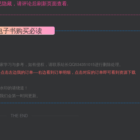
隐藏，请评论后刷新页面查看.
电子书购买必读
学习与参考，如有侵权，请联系站长QQ534351015进行删除处理。
--点击左边我的订单----右边看到订单明细，点击对应的订单即可看到资源下载
意水印的请绕道！
们我们会第一时间更新。
THE END