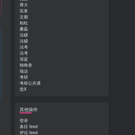
厚大
实务
文都
柏杜
桑磊
法硕
法硕
法考
法考
深蓝
独角兽
瑞达
考研
考研公共课
觉X
其他操作
登录
条目 feed
评论 feed