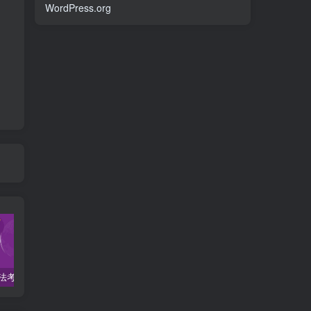
WordPress.org
2022柏杜法考-客观题精讲-柏浪涛刑法攻略.pdf
2023众合法考-李建伟民法-专题讲座精讲卷.pdf
2022众和法考-真金题卷-8科全套pdf电子版