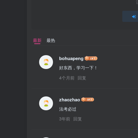
最新
最热
bohuapeng
好东西，学习一下！
4个月前
回复
zhaozhao
法考必过
3年前
回复