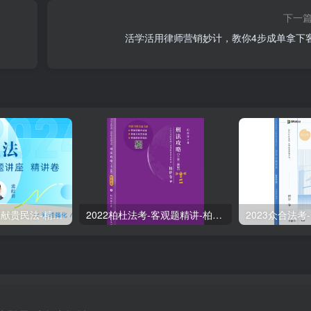
下一
活学活用律师营销妙计，教你4步成单拿下
2024众合法考-孟献贵民法-精讲卷.pdf
2022柏杜法考-客观题精讲-柏浪涛刑法攻略.pdf