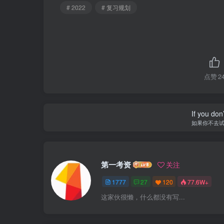
# 2022
# 复习规划
点赞
2
If you don’
如果你不去
第一考资
关注
1777
27
120
77.6W+
这家伙很懒，什么都没有写...