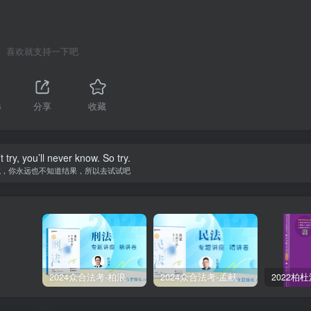
喜欢就支持一下吧
4
分享
收藏
t try, you’ll never know. So try.
试，你永远也不知道结果，所以去试试吧
2024众合法考-柏浪涛刑法-精讲卷pdf电子版（附视频1-76全）
2024众合法考-孟献贵民法-精讲卷.pdf