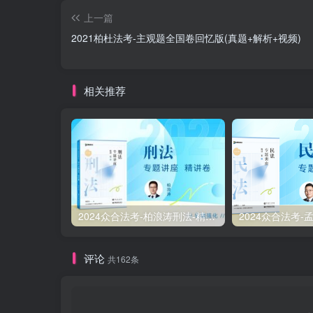
上一篇
2021柏杜法考-主观题全国卷回忆版(真题+解析+视频)
相关推荐
2024众合法考-柏浪涛刑法-精讲卷pdf电子版（附视频1-76全）
评论
共162条