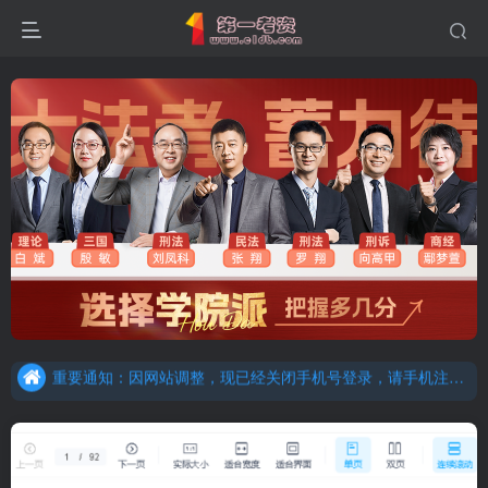
重要通知：因网站调整，现已经关闭手机号登录，请手机注册用户及时添加客服微信（微信号：dykz180），客服会协助将登陆方式更改为邮箱登录！
更新提示：已经更新部分机构主观题法考资料，推荐厚大的考点清单，高清版，特别适合学习！
重要通知：因网站调整，现已经关闭手机号登录，请手机注册用户及时添加客服微信（微信号：dykz180），客服会协助将登陆方式更改为邮箱登录！
更新提示：已经更新部分机构主观题法考资料，推荐厚大的考点清单，高清版，特别适合学习！