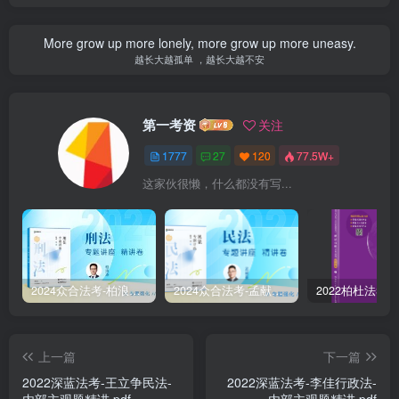
More grow up more lonely, more grow up more uneasy.
越长大越孤单 ，越长大越不安
第一考资
关注
1777
27
120
77.5W+
这家伙很懒，什么都没有写...
2024众合法考-柏浪涛刑法-精讲卷pdf电子版（附视频1-76全）
2024众合法考-孟献贵民法-精讲卷.pdf
上一篇
下一篇
￼2022深蓝法考-王立争民法-
2022深蓝法考-李佳行政法-
内部主观题精讲.pdf
内部主观题精讲.pdf