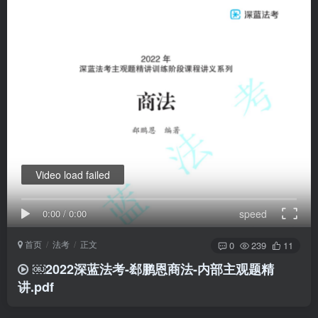
Video load failed
0:00
/
0:00
speed
首页
法考
正文
0
239
11
￼2022深蓝法考-郄鹏恩商法-内部主观题精
讲.pdf