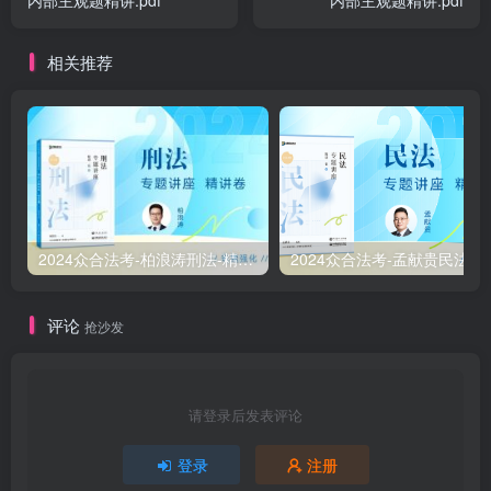
相关推荐
2024众合法考-柏浪涛刑法-精讲卷pdf电子版（附视频1-76全）
2
评论
抢沙发
请登录后发表评论
登录
注册