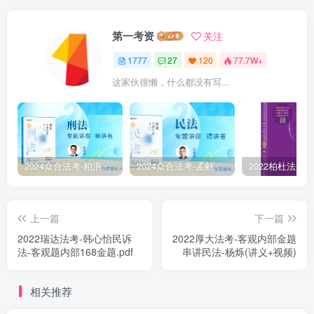
第一考资
关注
1777
27
120
77.7W+
这家伙很懒，什么都没有写...
2024众合法考-柏浪涛刑法-精讲卷pdf电子版（附视频1-76全）
2024众合法考-孟献贵民法-精讲卷.pdf
上一篇
下一篇
￼2022瑞达法考-韩心怡民诉
￼2022厚大法考-客观内部金题
法-客观题内部168金题.pdf
串讲民法-杨烁(讲义+视频)
相关推荐