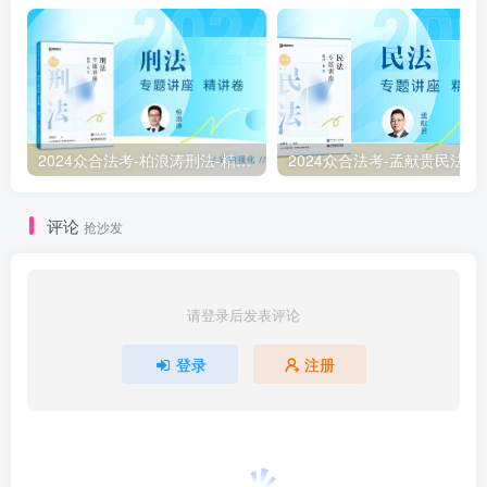
2024众合法考-柏浪涛刑法-精讲卷pdf电子版（附视频1-76全）
2
评论
抢沙发
请登录后发表评论
登录
注册