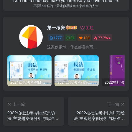
Don’t let a bad day make you feel lke you have a bad lfe.
不要让糟糕的一天让你误以为有个糟糕的人生
第一考资
关注
1777
27
120
77.7W+
这家伙很懒，什么都没有写...
2024众合法考-柏浪涛刑法-精讲卷pdf电子版（附视频1-76全）
2024众合法考-孟献贵民法-精讲卷.pdf
上一篇
下一篇
2022柏杜法考-胡志斌刑诉
2022柏杜法考-田少帅商经
法-主观题案例分析与标准写
法-主观题案例分析与标准写
作(讲义+视频)
作(讲义+视频)