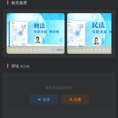
相关推荐
2024众合法考-柏浪涛刑法-精讲卷pdf电子版（附视频1-76全）
2
评论
抢沙发
请登录后发表评论
登录
注册