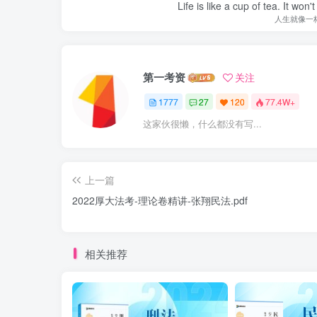
Life is like a cup of tea. It won'
人生就像一
第一考资
关注
1777
27
120
77.4W+
这家伙很懒，什么都没有写...
上一篇
2022厚大法考-理论卷精讲-张翔民法.pdf
相关推荐