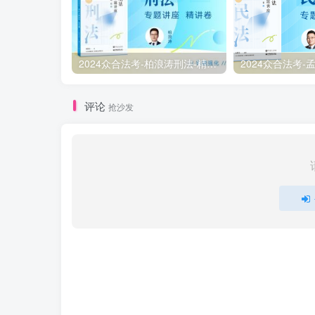
2024众合法考-柏浪涛刑法-精讲卷pdf电子版（附视频1-76全）
评论
抢沙发