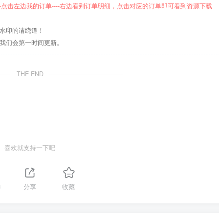
--点击左边我的订单----右边看到订单明细，点击对应的订单即可看到资源下载
意水印的请绕道！
们我们会第一时间更新。
THE END
喜欢就支持一下吧
4
分享
收藏