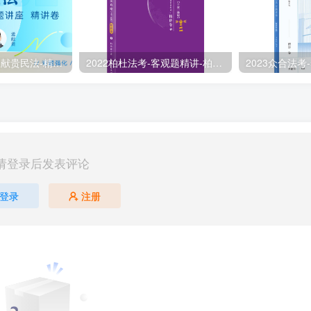
2024众合法考-孟献贵民法-精讲卷.pdf
2022柏杜法考-客观题精讲-柏浪涛刑法攻略.pdf
请登录后发表评论
登录
注册