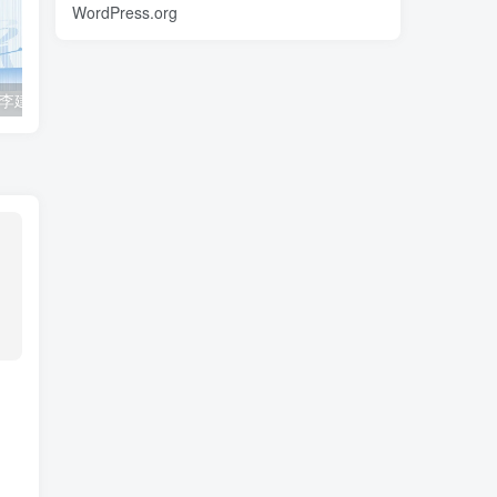
WordPress.org
2023众合法考-李建伟民法-专题讲座精讲卷.pdf
准备2022年法律职业资格考试的朋友们，现在开始复习，需要怎样的整体规划呢？