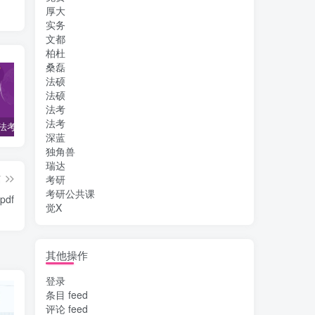
厚大
实务
文都
柏杜
桑磊
法硕
法硕
法考
法考
2022柏杜法考-客观题精讲-柏浪涛刑法攻略.pdf
2023众合法考-李建伟民法-专题讲座精讲卷.pdf
准备2022年法律职业资格考试的朋友们，现在开始复习，需要怎样的整体规划呢？
深蓝
独角兽
瑞达
篇
考研
考研公共课
df
觉X
其他操作
登录
条目 feed
评论 feed