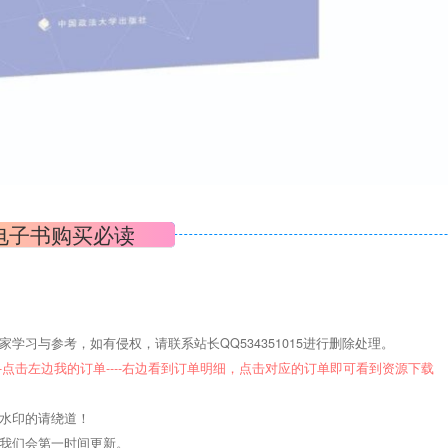
电子书购买必读
学习与参考，如有侵权，请联系站长QQ534351015进行删除处理。
--点击左边我的订单----右边看到订单明细，点击对应的订单即可看到资源下载
意水印的请绕道！
们我们会第一时间更新。