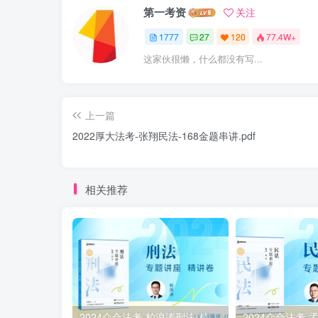
第一考资
关注
1777
27
120
77.4W+
这家伙很懒，什么都没有写...
上一篇
￼2022厚大法考-张翔民法-168金题串讲.pdf
相关推荐
2024众合法考-柏浪涛刑法-精讲卷pdf电子版（附视频1-76全）