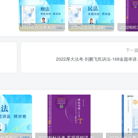
2024众合法考-柏浪涛刑法-精讲卷pdf电子版（附视频1-76全）
2024众合法考-孟献贵民法-精讲卷.pdf
下一
￼2022厚大法考-刘鹏飞民诉法-168金题串讲.p
2024众合法考-孟献贵民法-精讲卷.pdf
2022柏杜法考-客观题精讲-柏浪涛刑法攻略.pdf