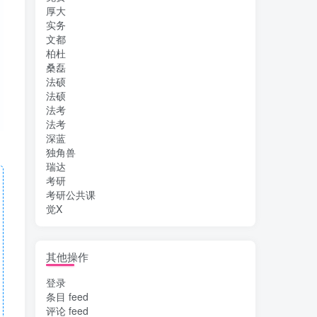
厚大
实务
文都
柏杜
桑磊
法硕
法硕
法考
法考
深蓝
独角兽
瑞达
考研
考研公共课
觉X
其他操作
登录
条目 feed
评论 feed