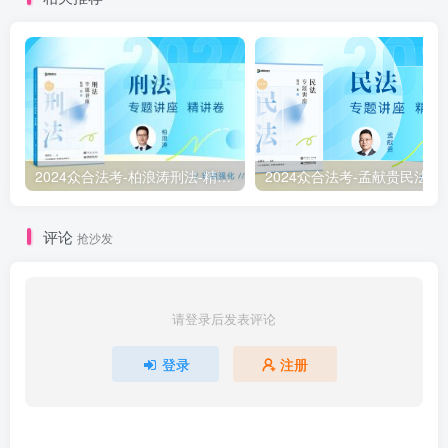
2024众合法考-柏浪涛刑法-精讲卷pdf电子版（附视频1-76全）
2
评论
抢沙发
请登录后发表评论
登录
注册