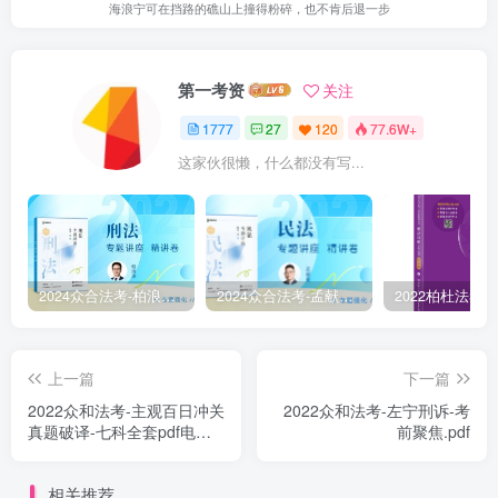
海浪宁可在挡路的礁山上撞得粉碎，也不肯后退一步
第一考资
关注
1777
27
120
77.6W+
这家伙很懒，什么都没有写...
2024众合法考-柏浪涛刑法-精讲卷pdf电子版（附视频1-76全）
2024众合法考-孟献贵民法-精讲卷.pdf
上一篇
下一篇
￼2022众和法考-主观百日冲关
￼2022众和法考-左宁刑诉-考
真题破译-七科全套pdf电子
前聚焦.pdf
版打包
相关推荐