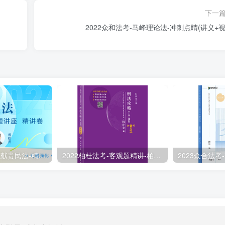
下一
￼2022众和法考-马峰理论法-冲刺点睛(讲义+视
2024众合法考-孟献贵民法-精讲卷.pdf
2022柏杜法考-客观题精讲-柏浪涛刑法攻略.pdf