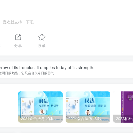
喜欢就支持一下吧
2
分享
收藏
w of its troubles, it empties today of its strength.
空明日的烦恼，它只会丧失今日的勇气
2024众合法考-柏浪涛刑法-精讲卷pdf电子版（附视频1-76全）
2024众合法考-孟献贵民法-精讲卷.pdf