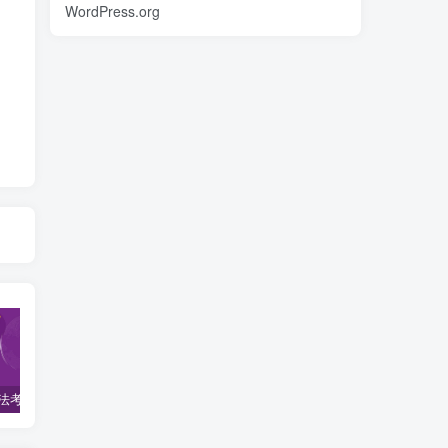
WordPress.org
2022柏杜法考-客观题精讲-柏浪涛刑法攻略.pdf
2023众合法考-李建伟民法-专题讲座精讲卷.pdf
准备2022年法律职业资格考试的朋友们，现在开始复习，需要怎样的整体规划呢？