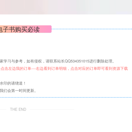
电子书购买必读
学习与参考，如有侵权，请联系站长QQ534351015进行删除处理。
--点击左边我的订单----右边看到订单明细，点击对应的订单即可看到资源下载
意水印的请绕道！
们我们会第一时间更新。
THE END