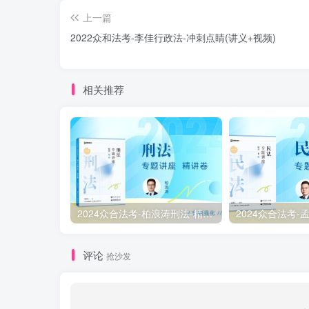
上一篇
￼2022众和法考-李佳行政法-冲刺点睛(讲义+视频)
相关推荐
2024众合法考-柏浪涛刑法-精讲卷pdf电子版（附视频1-76全）
评论
抢沙发