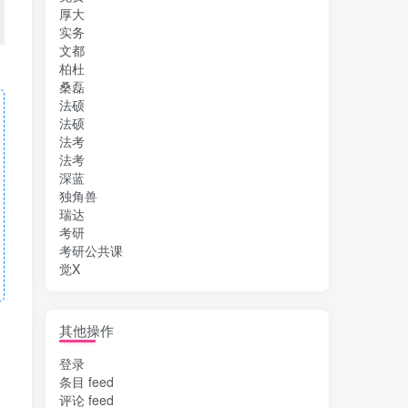
厚大
实务
文都
柏杜
桑磊
法硕
法硕
法考
法考
深蓝
独角兽
瑞达
考研
考研公共课
觉X
其他操作
登录
条目 feed
评论 feed