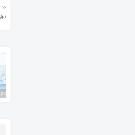
篇
频)
2023众合法考-李建伟民法-专题讲座精讲卷.pdf
准备2022年法律职业资格考试的朋友们，现在开始复习，需要怎样的整体规划呢？