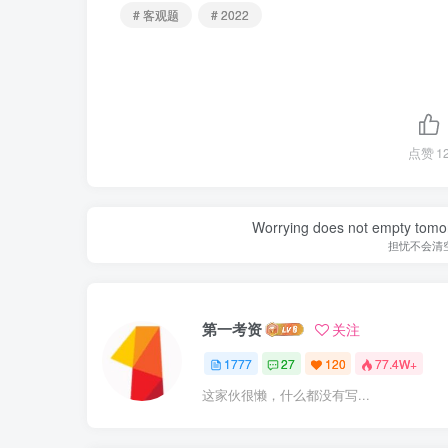
# 客观题
# 2022
点赞
1
Worrying does not empty tomorro
担忧不会清
第一考资
关注
1777
27
120
77.4W+
这家伙很懒，什么都没有写...