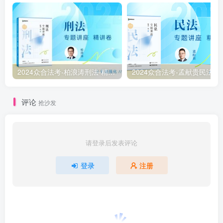
2024众合法考-柏浪涛刑法-精讲卷pdf电子版（附视频1-76全）
2
评论
抢沙发
请登录后发表评论
登录
注册