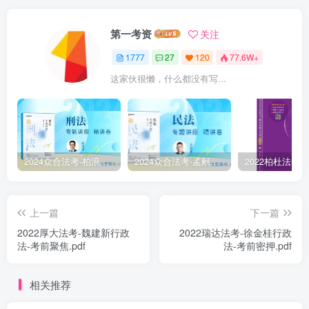
第一考资
关注
1777
27
120
77.6W+
这家伙很懒，什么都没有写...
2024众合法考-柏浪涛刑法-精讲卷pdf电子版（附视频1-76全）
2024众合法考-孟献贵民法-精讲卷.pdf
上一篇
下一篇
￼2022厚大法考-魏建新行政
￼2022瑞达法考-徐金桂行政
法-考前聚焦.pdf
法-考前密押.pdf
相关推荐