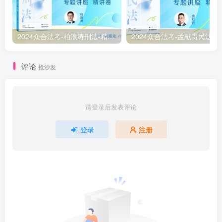
2024众合法考-柏浪涛刑法-精讲卷pdf电子版（附视频1-76全）
2
评论
抢沙发
请登录后发表评论
登录
注册