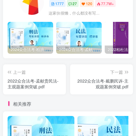
1777
27
120
77.7W+
这家伙很懒，什么都没有写...
2024众合法考-柏浪涛刑法-精讲卷pdf电子版（附视频1-76全）
2024众合法考-孟献贵民法-精讲卷.pdf
上一篇
下一篇
2022众合法考-孟献贵民法-
￼2022众合法考-戴鹏民诉-主
主观题案例突破.pdf
观题案例突破.pdf
相关推荐