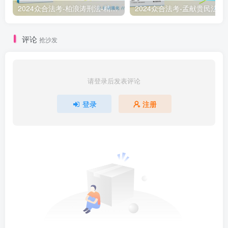
2024众合法考-柏浪涛刑法-精讲卷pdf电子版（附视频1-76全）
2
评论
抢沙发
请登录后发表评论
登录
注册