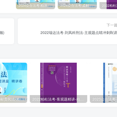
2024众合法考-柏浪涛刑法-精讲卷pdf电子版（附视频1-76全）
2024众合法考-孟献贵民法-精讲卷.pdf
下一
频)
￼￼2022瑞达法考-刘凤科刑法-主观题点睛冲刺B(讲
2024众合法考-孟献贵民法-精讲卷.pdf
2022柏杜法考-客观题精讲-柏浪涛刑法攻略.pdf