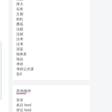
厚大
实务
文都
柏杜
桑磊
法硕
法硕
法考
法考
深蓝
独角兽
瑞达
考研
考研公共课
觉X
其他操作
登录
条目 feed
评论 feed