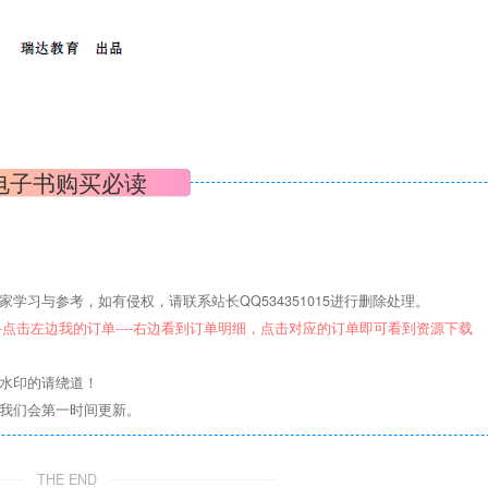
电子书购买必读
学习与参考，如有侵权，请联系站长QQ534351015进行删除处理。
--点击左边我的订单----右边看到订单明细，点击对应的订单即可看到资源下载
意水印的请绕道！
们我们会第一时间更新。
THE END