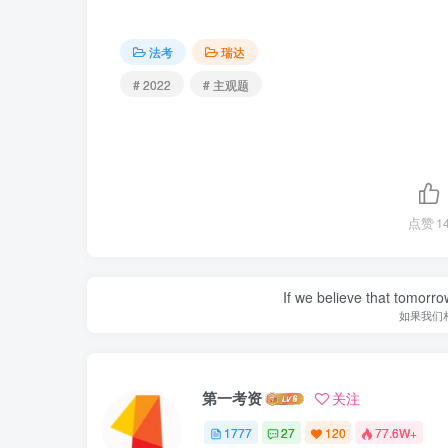
法考
瑞达
# 2022
# 主观题
点赞
1
If we believe that tomorro
如果我们
第一考资
关注
1777
27
120
77.6W+