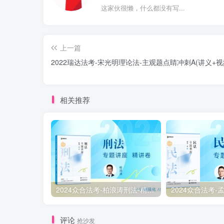
这家伙很懒，什么都没有写...
上一篇
2022瑞达法考-宋光明理论法-主观题点睛冲刺A(讲义+视
相关推荐
2024众合法考-柏浪涛刑法-精讲卷pdf电子版（附视频1-76全）
评论
抢沙发