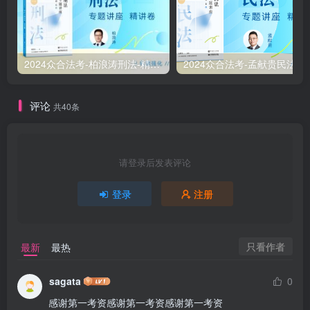
2024众合法考-柏浪涛刑法-精讲卷pdf电子版（附视频1-76全）
2
评论
共40条
请登录后发表评论
登录
注册
只看作者
最新
最热
sagata
0
感谢第一考资感谢第一考资感谢第一考资