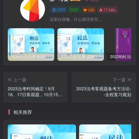
1777
27
120
77.5W+
这家伙很懒，什么都没有写...
2024众合法考-柏浪涛刑法-精讲卷pdf电子版（附视频1-76全）
2024众合法考-孟献贵民法-精讲卷.pdf
上一篇
下一篇
2023法考时间确定！9月
2023法考客观题备考方法论-
16、17日客观题，10月15日
-全程复习规划
主观题，22年延考时间也已
确定2月底、3月底！
相关推荐