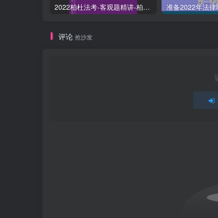
2022柏杜法考-客观题精讲-柏浪涛刑法攻略.pdf
评论
抢沙发