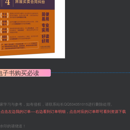
电子书购买必读
学习与参考，如有侵权，请联系站长QQ534351015进行删除处理。
--点击左边我的订单----右边看到订单明细，点击对应的订单即可看到资源下载
意水印的请绕道！