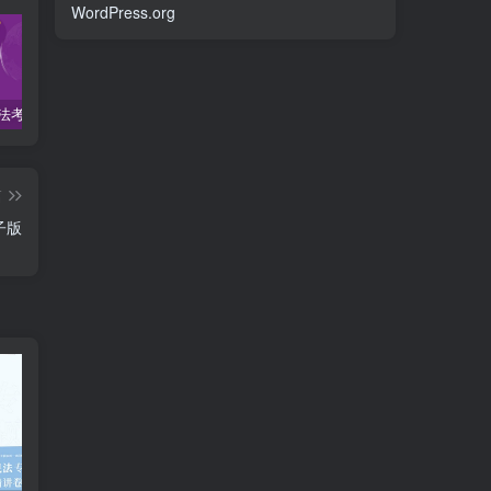
WordPress.org
2022柏杜法考-客观题精讲-柏浪涛刑法攻略.pdf
2023众合法考-李建伟民法-专题讲座精讲卷.pdf
准备2022年法律职业资格考试的朋友们，现在开始复习，需要怎样的整体规划呢？
篇
子版