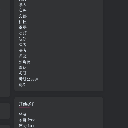
厚大
实务
文都
柏杜
桑磊
法硕
法硕
法考
法考
深蓝
独角兽
瑞达
考研
考研公共课
觉X
其他操作
登录
条目 feed
评论 feed