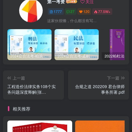
第一考资
关注
1777
27
120
77.5W+
这家伙很懒，什么都没有写...
2024众合法考-柏浪涛刑法-精讲卷pdf电子版（附视频1-76全）
2024众合法考-孟献贵民法-精讲卷.pdf
上一篇
下一篇
工程造价法律实务108个实
合规之道 202209 君合律师
务问题深度释解(张
事务所著.pdf
雷)201708
相关推荐