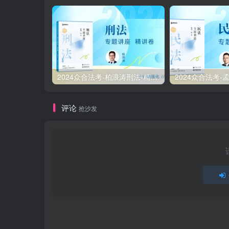
2024众合法考-柏浪涛刑法-精讲卷pdf电子版（附视频1-76全）
评论
抢沙发