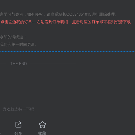
学习与参考，如有侵权，请联系站长QQ534351015进行删除处理。
--点击左边我的订单----右边看到订单明细，点击对应的订单即可看到资源下载
意水印的请绕道！
们我们会第一时间更新。
THE END
喜欢就支持一下吧
0
分享
收藏