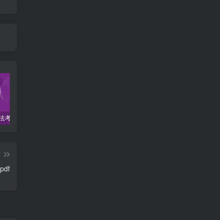
2022柏杜法考-客观题精讲-柏浪涛刑法攻略.pdf
2023众合法考-李建伟民法-专题讲座精讲卷.pdf
准备2022年法律职业资格考试的朋友们，现在开始复习，需要怎样的整体规划呢？
篇
df