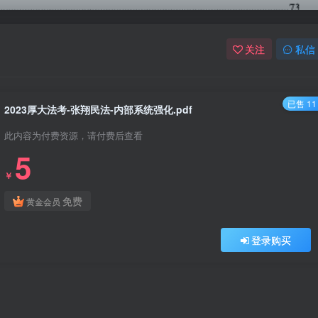
关注
私信
已售 11
2023厚大法考-张翔民法-内部系统强化.pdf
此内容为付费资源，请付费后查看
5
￥
免费
黄金会员
登录购买