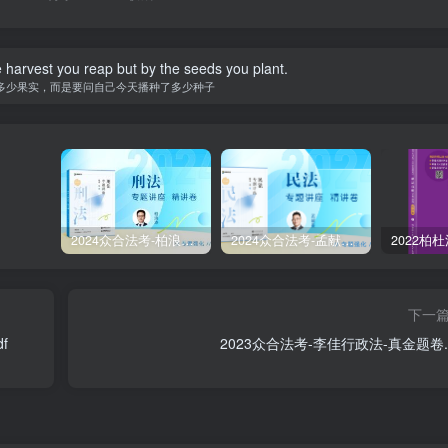
 harvest you reap but by the seeds you plant.
多少果实，而是要问自己今天播种了多少种子
2024众合法考-柏浪涛刑法-精讲卷pdf电子版（附视频1-76全）
2024众合法考-孟献贵民法-精讲卷.pdf
下一
f
2023众合法考-李佳行政法-真金题卷.p