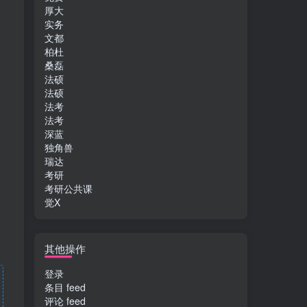
厚大
实务
文都
柏杜
桑磊
法硕
法硕
法考
法考
深蓝
独角兽
瑞达
考研
考研公共课
觉X
其他操作
登录
条目 feed
评论 feed