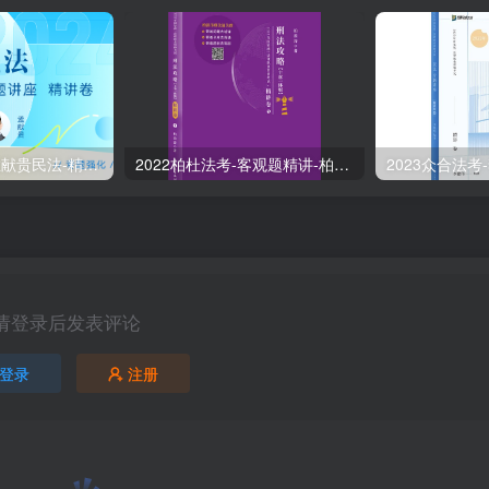
2024众合法考-孟献贵民法-精讲卷.pdf
2022柏杜法考-客观题精讲-柏浪涛刑法攻略.pdf
请登录后发表评论
登录
注册