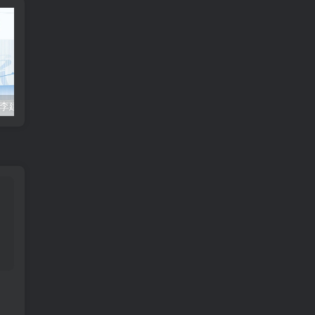
2023众合法考-李建伟民法-专题讲座精讲卷.pdf
准备2022年法律职业资格考试的朋友们，现在开始复习，需要怎样的整体规划呢？