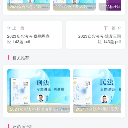
2024众合法考-柏浪涛刑法-精讲卷pdf电子版（附视频1-76全）
2024众合法考-孟献贵民法-精讲卷.pdf
上一篇
下一篇
2023众合法考-郄鹏恩商
2023众合法考-陆寰三国
经-143题.pdf
法-143题.pdf
相关推荐
2024众合法考-柏浪涛刑法-精讲卷pdf电子版（附视频1-76全）
2
评论
抢沙发