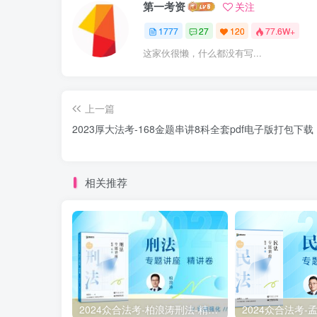
第一考资
关注
1777
27
120
77.6W+
这家伙很懒，什么都没有写...
上一篇
2023厚大法考-168金题串讲8科全套pdf电子版打包下载
相关推荐
2024众合法考-柏浪涛刑法-精讲卷pdf电子版（附视频1-76全）