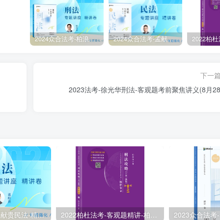
2024众合法考-柏浪涛刑法-精讲卷pdf电子版（附视频1-76全）
2024众合法考-孟献贵民法-精讲卷.pdf
下一
2023法考-徐光华刑法-客观题考前聚焦讲义(8月28
2024众合法考-孟献贵民法-精讲卷.pdf
2022柏杜法考-客观题精讲-柏浪涛刑法攻略.pdf