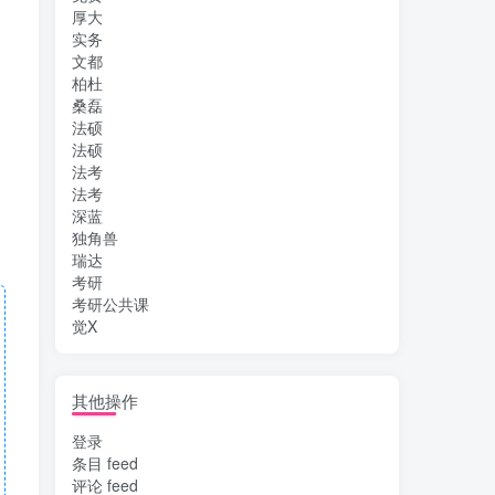
厚大
实务
文都
柏杜
桑磊
法硕
法硕
法考
法考
深蓝
独角兽
瑞达
考研
考研公共课
觉X
其他操作
登录
条目 feed
评论 feed