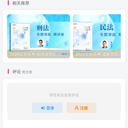
相关推荐
2024众合法考-柏浪涛刑法-精讲卷pdf电子版（附视频1-76全）
2
评论
抢沙发
请登录后发表评论
登录
注册