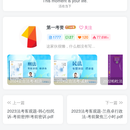
This moment is your life.
活在当下
第一考资
关注
1777
27
120
77.6W+
这家伙很懒，什么都没有写...
2024众合法考-柏浪涛刑法-精讲卷pdf电子版（附视频1-76全）
2024众合法考-孟献贵民法-精讲卷.pdf
上一篇
下一篇
2023法考客观题-韩心怡民
2023法考客观题-兰燕卓行政
诉-考前密押/考前密训.pdf
法-考前聚焦三小时.pdf