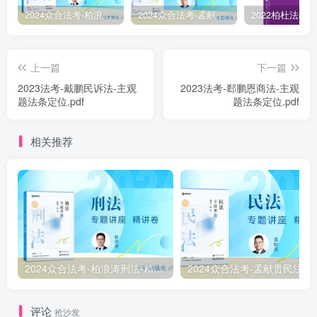
2024众合法考-柏浪涛刑法-精讲卷pdf电子版（附视频1-76全）
2024众合法考-孟献贵民法-精讲卷.pdf
上一篇
下一篇
2023法考-戴鹏民诉法-主观
2023法考-郄鹏恩商法-主观
题法条定位.pdf
题法条定位.pdf
相关推荐
2024众合法考-柏浪涛刑法-精讲卷pdf电子版（附视频1-76全）
2
评论
抢沙发