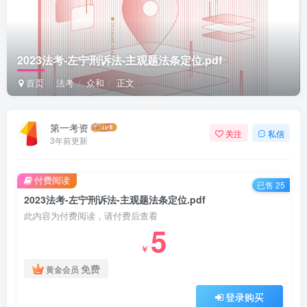
2023法考-左宁刑诉法-主观题法条定位.pdf
首页
法考
众和
正文
第一考资
关注
私信
3年前更新
付费阅读
已售 25
2023法考-左宁刑诉法-主观题法条定位.pdf
此内容为付费阅读，请付费后查看
5
￥
免费
黄金会员
登录购买