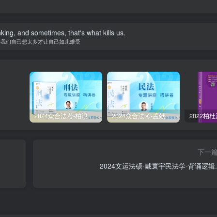
nking, and sometimes, that's what kills us.
是我们自己想太多才让自己如此难受
2024众合法考-柏浪涛刑法-精讲卷pdf电子版（附视频1-76全）
2024众合法考-孟献贵民法-精讲卷.pdf
下一
2024文运法硕-戴寰宇民法学-背诵逻辑.p