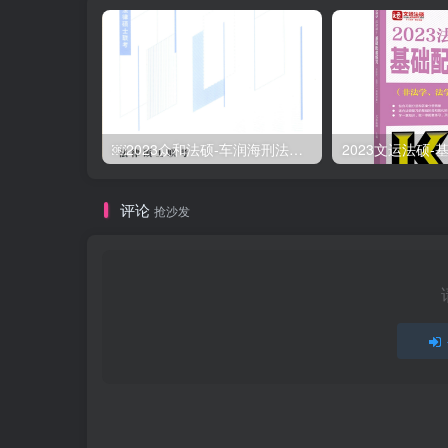
￼2023众和法硕-车润海刑法学-背诵宝典.pdf
评论
抢沙发