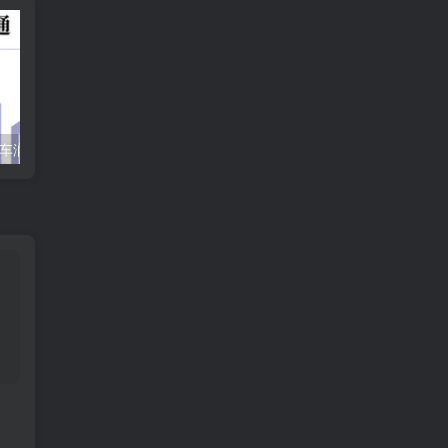
2022众和法硕-车润海刑法一本通.pdf
2023众合法硕-法律硕士考试一本通-马峰法理学宪法学.pdf