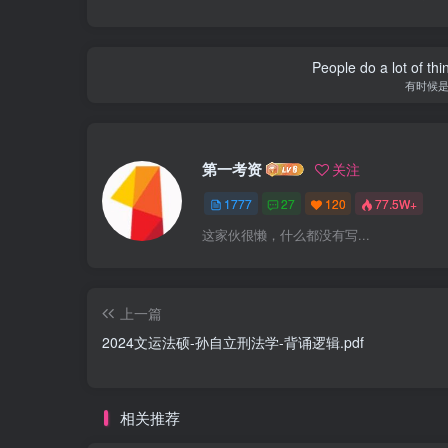
People do a lot of thi
有时候
第一考资
关注
1777
27
120
77.5W+
这家伙很懒，什么都没有写...
上一篇
2024文运法硕-孙自立刑法学-背诵逻辑.pdf
相关推荐