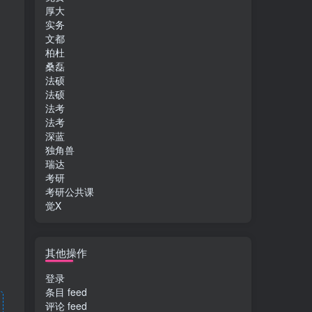
厚大
实务
文都
柏杜
桑磊
法硕
法硕
法考
法考
深蓝
独角兽
瑞达
考研
考研公共课
觉X
其他操作
登录
条目 feed
评论 feed