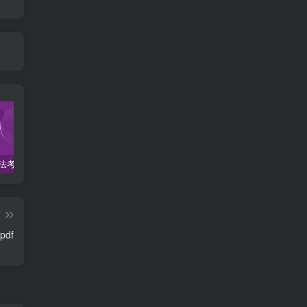
2022柏杜法考-客观题精讲-柏浪涛刑法攻略.pdf
2023众合法考-李建伟民法-专题讲座精讲卷.pdf
准备2022年法律职业资格考试的朋友们，现在开始复习，需要怎样的整体规划呢？
篇
df