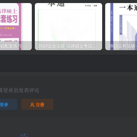
2023文运法硕-基础配套练习-答案分册.pdf
2023众合法硕-法律硕士考试一本通-车润海刑法学.pdf
请登录后发表评论
登录
注册