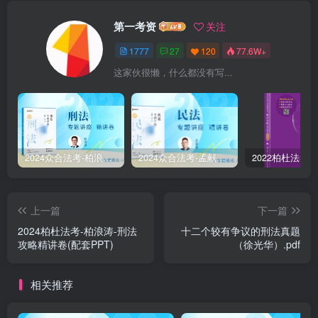
第一考资
关注
1777
27
120
77.6W+
这家伙很懒，什么都没有写...
2024众合法考-柏浪涛刑法-精讲卷pdf电子版（附视频1-76全）
2024众合法考-孟献贵民法-精讲卷.pdf
上一篇
下一篇
2024柏杜法考-柏浪涛-刑法
十二个较有争议的刑法真题
攻略精讲卷(配套PPT)
（徐光华）.pdf
相关推荐