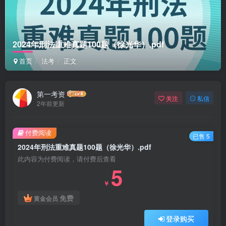
2024年刑法重难真题100题（徐光华）.pdf
首页
法考
正文
第一考资
关注
私信
2年前更新
付费阅读
已售 5
2024年刑法重难真题100题（徐光华）.pdf
此内容为付费阅读，请付费后查看
5
￥
免费
黄金会员
登录购买