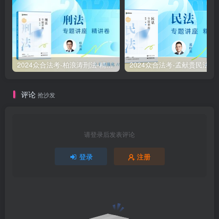
2024众合法考-柏浪涛刑法-精讲卷pdf电子版（附视频1-76全）
2
评论
抢沙发
请登录后发表评论
登录
注册