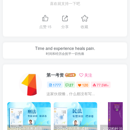
喜欢就支持一下吧
点赞
15
分享
收藏
Time and experience heals pain.
时间和经历会抚平一切伤痛
第一考资
关注
1777
27
120
77.5W+
这家伙很懒，什么都没有写...
2024众合法考-柏浪涛刑法-精讲卷pdf电子版（附视频1-76全）
2024众合法考-孟献贵民法-精讲卷.pdf