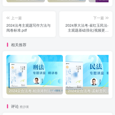
上一篇
下一篇
2024法考主观题写作方法与
2024厚大法考-崔红玉民法-
阅卷标准.pdf
主观题基础强化(视频更新
中).pdf
相关推荐
2024众合法考-柏浪涛刑法-精讲卷pdf电子版（附视频1-76全）
2
评论
抢沙发