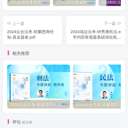
2024众合法考-柏浪涛刑法-精讲卷pdf电子版（附视频1-76全）
2024众合法考-孟献贵民法-精讲卷.pdf
上一篇
下一篇
2024众合法考-郄鹏恩商经
2024瑞达法考-钟秀勇民法-e
知-真金题卷.pdf
学内部客观题基础强化电子
版讲义(赠视频)
相关推荐
2024众合法考-柏浪涛刑法-精讲卷pdf电子版（附视频1-76全）
2
评论
抢沙发