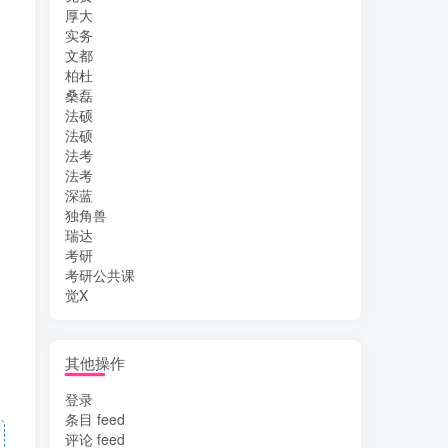
厚大
实务
文都
柏杜
桑磊
法硕
法硕
法考
法考
深蓝
独角兽
瑞达
考研
考研公共课
觉X
其他操作
登录
条目 feed
评论 feed