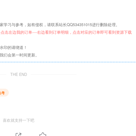
学习与参考，如有侵权，请联系站长QQ534351015进行删除处理。
--点击左边我的订单----右边看到订单明细，点击对应的订单即可看到资源下载
意水印的请绕道！
们我们会第一时间更新。
THE END
法考
喜欢就支持一下吧