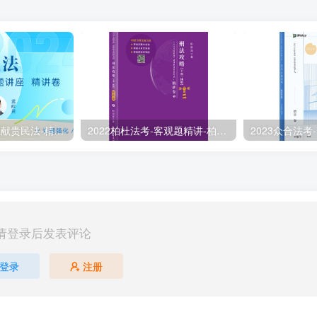
2024众合法考-孟献贵民法-精讲卷.pdf
2022柏杜法考-客观题精讲-柏浪涛刑法攻略.pdf
请登录后发表评论
登录
注册