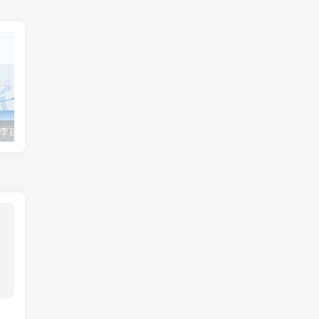
2023众合法考-李建伟民法-专题讲座精讲卷.pdf
准备2022年法律职业资格考试的朋友们，现在开始复习，需要怎样的整体规划呢？