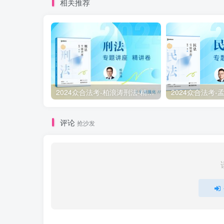
相关推荐
2024众合法考-柏浪涛刑法-精讲卷pdf电子版（附视频1-76全）
评论
抢沙发