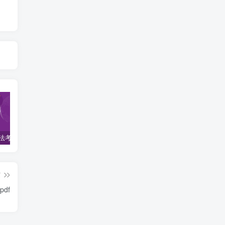
2022柏杜法考-客观题精讲-柏浪涛刑法攻略.pdf
2023众合法考-李建伟民法-专题讲座精讲卷.pdf
准备2022年法律职业资格考试的朋友们，现在开始复习，需要怎样的整体规划呢？
篇
df