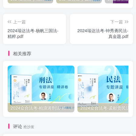
上一篇
下一篇
2024瑞达法考-杨帆三国法-
2024瑞达法考-钟秀勇民法-
精粹.pdf
真金题.pdf
相关推荐
2024众合法考-柏浪涛刑法-精讲卷pdf电子版（附视频1-76全）
2
评论
抢沙发