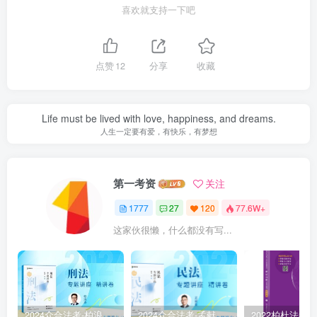
喜欢就支持一下吧
点赞
12
分享
收藏
Life must be lived with love, happiness, and dreams.
人生一定要有爱，有快乐，有梦想
第一考资
关注
1777
27
120
77.6W+
这家伙很懒，什么都没有写...
2024众合法考-柏浪涛刑法-精讲卷pdf电子版（附视频1-76全）
2024众合法考-孟献贵民法-精讲卷.pdf