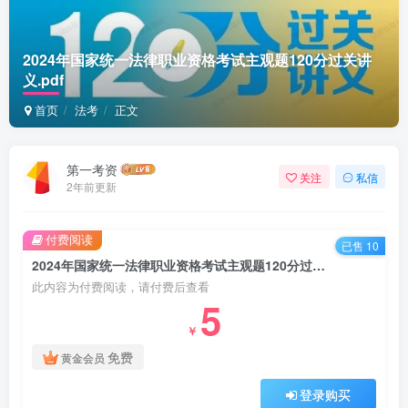
2024年国家统一法律职业资格考试主观题120分过关讲
义.pdf
首页
法考
正文
第一考资
关注
私信
2年前更新
付费阅读
已售 10
2024年国家统一法律职业资格考试主观题120分过关讲义.pdf
此内容为付费阅读，请付费后查看
5
￥
免费
黄金会员
登录购买