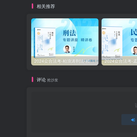
相关推荐
2024众合法考-柏浪涛刑法-精讲卷pdf电子版（附视频1-76全）
评论
抢沙发