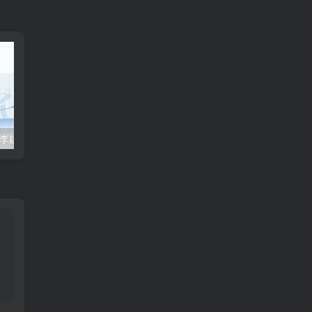
2023众合法考-李建伟民法-专题讲座精讲卷.pdf
准备2022年法律职业资格考试的朋友们，现在开始复习，需要怎样的整体规划呢？