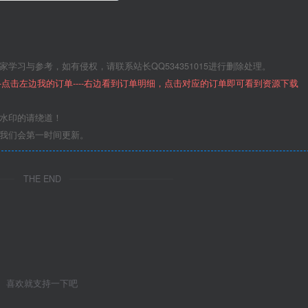
学习与参考，如有侵权，请联系站长QQ534351015进行删除处理。
--点击左边我的订单----右边看到订单明细，点击对应的订单即可看到资源下载
意水印的请绕道！
们我们会第一时间更新。
THE END
喜欢就支持一下吧