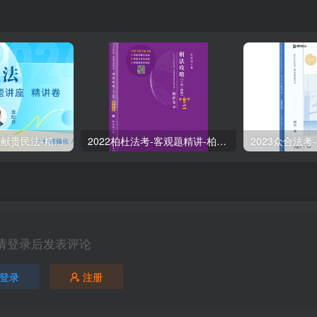
2024众合法考-孟献贵民法-精讲卷.pdf
2022柏杜法考-客观题精讲-柏浪涛刑法攻略.pdf
请登录后发表评论
登录
注册