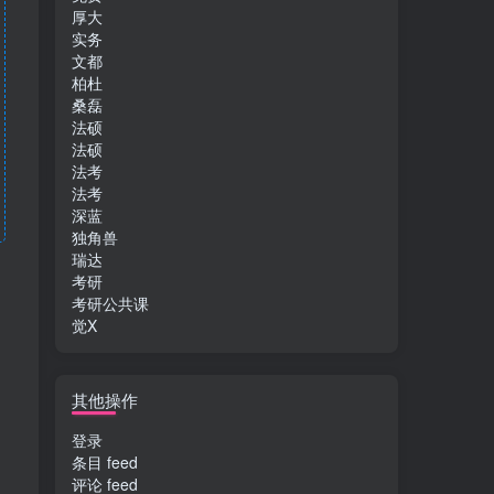
厚大
实务
文都
柏杜
桑磊
法硕
法硕
法考
法考
深蓝
独角兽
瑞达
考研
考研公共课
觉X
其他操作
登录
条目 feed
评论 feed