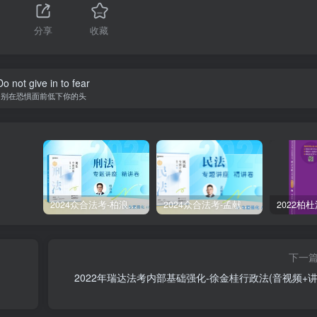
分享
收藏
Do not give in to fear
别在恐惧面前低下你的头
2024众合法考-柏浪涛刑法-精讲卷pdf电子版（附视频1-76全）
2024众合法考-孟献贵民法-精讲卷.pdf
下一
2022年瑞达法考内部基础强化-徐金桂行政法(音视频+讲