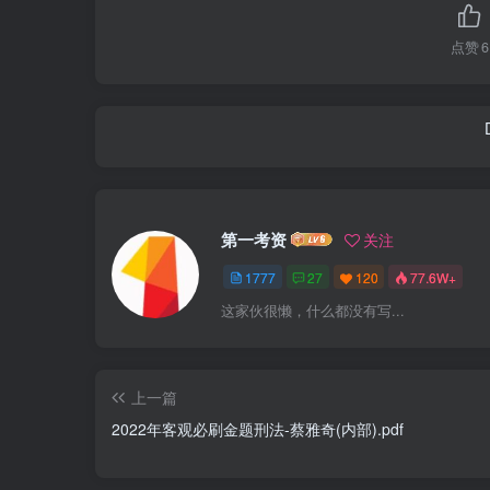
点赞
6
第一考资
关注
1777
27
120
77.6W+
这家伙很懒，什么都没有写...
上一篇
2022年客观必刷金题刑法-蔡雅奇(内部).pdf