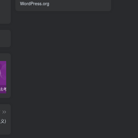
WordPress.org
2022柏杜法考-客观题精讲-柏浪涛刑法攻略.pdf
2023众合法考-李建伟民法-专题讲座精讲卷.pdf
准备2022年法律职业资格考试的朋友们，现在开始复习，需要怎样的整体规划呢？
篇
义)