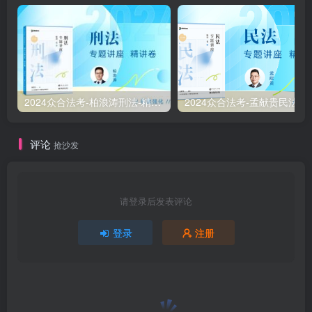
2024众合法考-柏浪涛刑法-精讲卷pdf电子版（附视频1-76全）
2
评论
抢沙发
请登录后发表评论
登录
注册