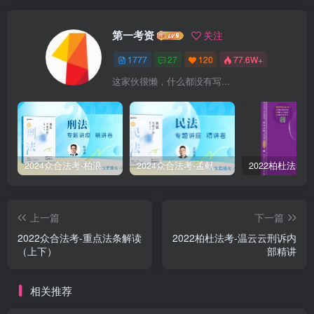
第一考资
关注
1777
27
120
77.6W+
这家伙很懒，什么都没有写...
2024众合法考-柏浪涛刑法-精讲卷pdf电子版（附视频1-76全）
2024众合法考-孟献贵民法-精讲卷.pdf
上一篇
下一篇
2022众合法考-重点法条解读
2022柏杜法考-温云云刑诉内
（上下）
部精讲
相关推荐