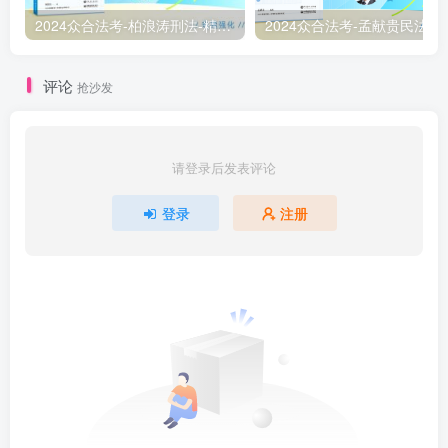
2024众合法考-柏浪涛刑法-精讲卷pdf电子版（附视频1-76全）
2
评论
抢沙发
请登录后发表评论
登录
注册