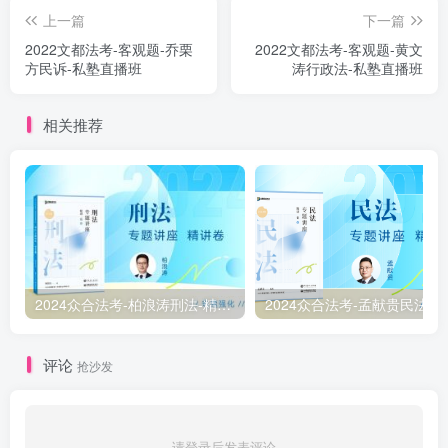
上一篇
下一篇
2022文都法考-客观题-乔栗
2022文都法考-客观题-黄文
方民诉-私塾直播班
涛行政法-私塾直播班
相关推荐
2024众合法考-柏浪涛刑法-精讲卷pdf电子版（附视频1-76全）
2
评论
抢沙发
请登录后发表评论