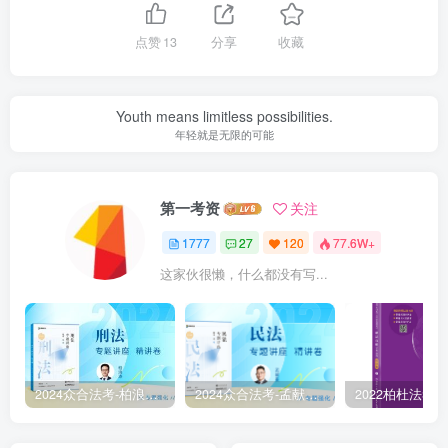
点赞
13
分享
收藏
Youth means limitless possibilities.
年轻就是无限的可能
第一考资
关注
1777
27
120
77.6W+
这家伙很懒，什么都没有写...
2024众合法考-柏浪涛刑法-精讲卷pdf电子版（附视频1-76全）
2024众合法考-孟献贵民法-精讲卷.pdf