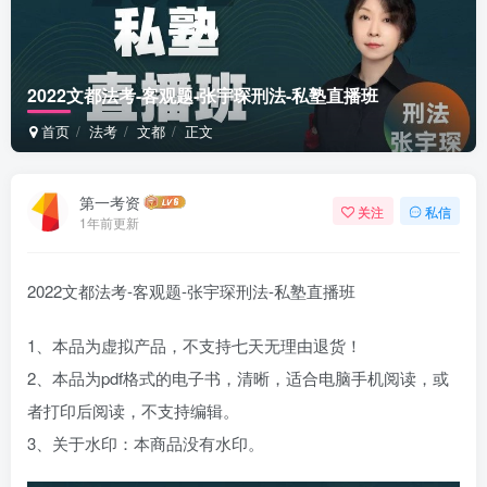
2022文都法考-客观题-张宇琛刑法-私塾直播班
首页
法考
文都
正文
第一考资
关注
私信
1年前更新
2022文都法考-客观题-张宇琛刑法-私塾直播班
1、本品为虚拟产品，不支持七天无理由退货！
2、本品为pdf格式的电子书，清晰，适合电脑手机阅读，或
者打印后阅读，不支持编辑。
3、关于水印：本商品没有水印。