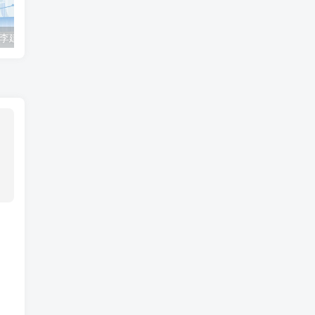
2023众合法考-李建伟民法-专题讲座精讲卷.pdf
准备2022年法律职业资格考试的朋友们，现在开始复习，需要怎样的整体规划呢？