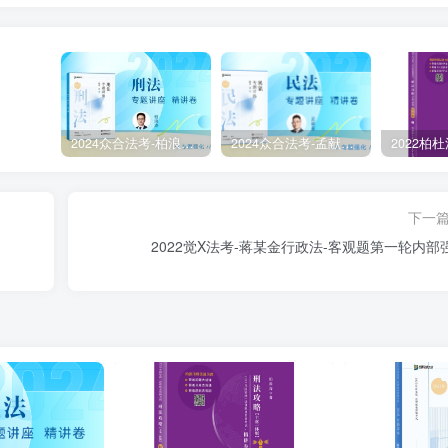
2024众合法考-柏浪涛刑法-精讲卷pdf电子版（附视频1-76全）
2024众合法考-孟献贵民法-精讲卷.pdf
下一
2022觉X法考-蒋某金行政法-客观题第一轮内部