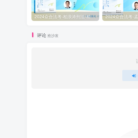
2024众合法考-柏浪涛刑法-精讲卷pdf电子版（附视频1-76全）
评论
抢沙发