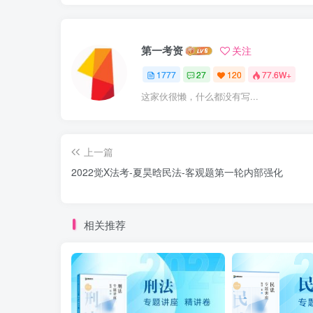
第一考资
关注
1777
27
120
77.6W+
这家伙很懒，什么都没有写...
上一篇
2022觉X法考-夏昊晗民法-客观题第一轮内部强化
相关推荐