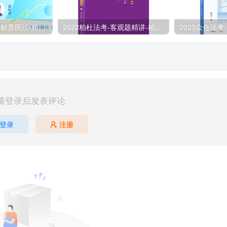
2024众合法考-孟献贵民法-精讲卷.pdf
2022柏杜法考-客观题精讲-柏浪涛刑法攻略.pdf
请登录后发表评论
登录
注册