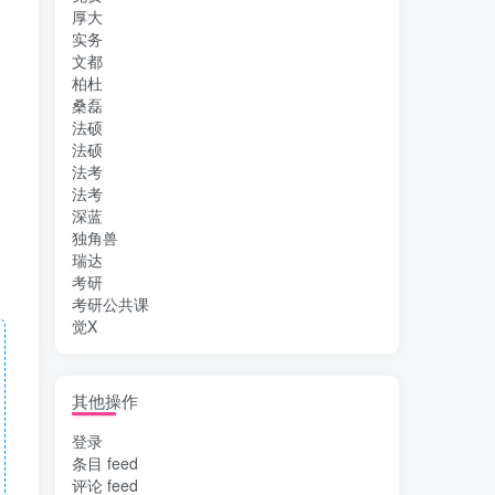
厚大
实务
文都
柏杜
桑磊
法硕
法硕
法考
法考
深蓝
独角兽
瑞达
考研
考研公共课
觉X
其他操作
登录
条目 feed
评论 feed