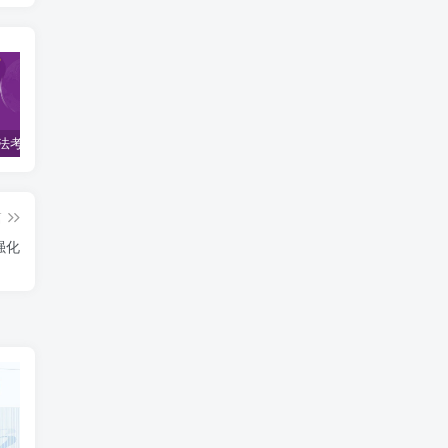
2022柏杜法考-客观题精讲-柏浪涛刑法攻略.pdf
2023众合法考-李建伟民法-专题讲座精讲卷.pdf
准备2022年法律职业资格考试的朋友们，现在开始复习，需要怎样的整体规划呢？
篇
强化