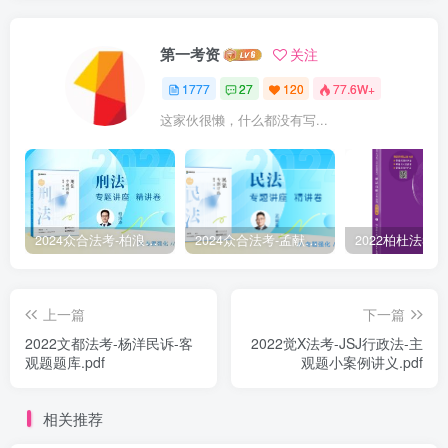
第一考资
关注
1777
27
120
77.6W+
这家伙很懒，什么都没有写...
2024众合法考-柏浪涛刑法-精讲卷pdf电子版（附视频1-76全）
2024众合法考-孟献贵民法-精讲卷.pdf
上一篇
下一篇
2022文都法考-杨洋民诉-客
2022觉X法考-JSJ行政法-主
观题题库.pdf
观题小案例讲义.pdf
相关推荐