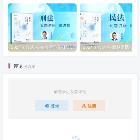
2024众合法考-柏浪涛刑法-精讲卷pdf电子版（附视频1-76全）
2
评论
抢沙发
请登录后发表评论
登录
注册