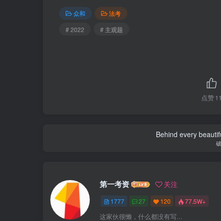
众和
法考
# 2022
# 主观题
点赞
1
Behind every beautifu
第一考资
关注
1777
27
120
77.5W+
这家伙很懒，什么都没有写...