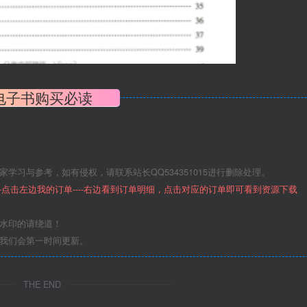
电子书购买必读
学习与参考，如有侵权，请联系站长QQ534351015进行删除处理。
--点击左边我的订单----右边看到订单明细，点击对应的订单即可看到资源下载
意水印的请绕道！
们我们会第一时间更新。
THE END