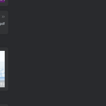
篇
df
2023众合法考-李建伟民法-专题讲座精讲卷.pdf
准备2022年法律职业资格考试的朋友们，现在开始复习，需要怎样的整体规划呢？