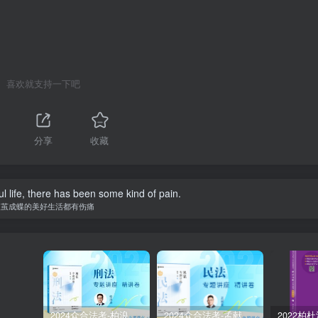
喜欢就支持一下吧
1
分享
收藏
l life, there has been some kind of pain.
破茧成蝶的美好生活都有伤痛
2024众合法考-柏浪涛刑法-精讲卷pdf电子版（附视频1-76全）
2024众合法考-孟献贵民法-精讲卷.pdf