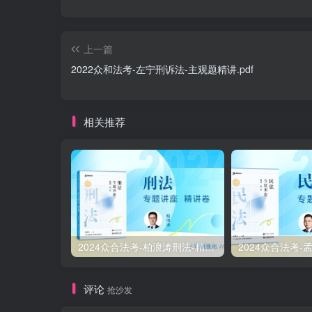
上一篇
2022众和法考-左宁刑诉法-主观题精讲.pdf
相关推荐
2024众合法考-柏浪涛刑法-精讲卷pdf电子版（附视频1-76全）
评论
抢沙发