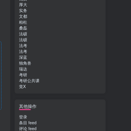
厚大
实务
文都
柏杜
桑磊
法硕
法硕
法考
法考
深蓝
独角兽
瑞达
考研
考研公共课
觉X
其他操作
登录
条目 feed
评论 feed