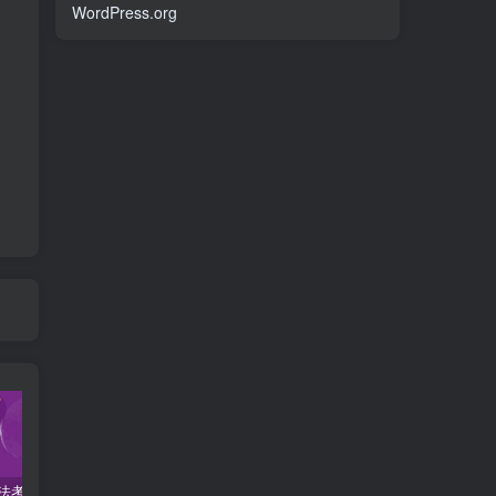
WordPress.org
2022柏杜法考-客观题精讲-柏浪涛刑法攻略.pdf
2023众合法考-李建伟民法-专题讲座精讲卷.pdf
准备2022年法律职业资格考试的朋友们，现在开始复习，需要怎样的整体规划呢？