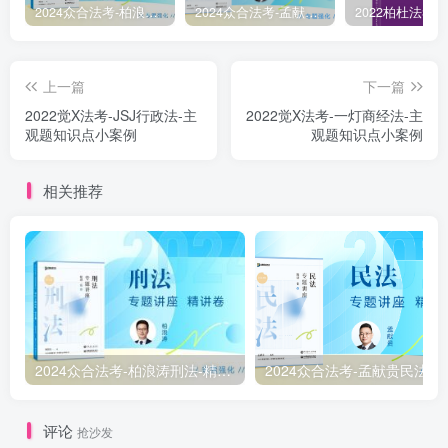
2024众合法考-柏浪涛刑法-精讲卷pdf电子版（附视频1-76全）
2024众合法考-孟献贵民法-精讲卷.pdf
上一篇
下一篇
2022觉X法考-JSJ行政法-主
2022觉X法考-一灯商经法-主
观题知识点小案例
观题知识点小案例
相关推荐
2024众合法考-柏浪涛刑法-精讲卷pdf电子版（附视频1-76全）
2
评论
抢沙发