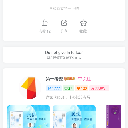
喜欢就支持一下吧
点赞
12
分享
收藏
Do not give in to fear
别在恐惧面前低下你的头
第一考资
关注
1777
27
120
77.6W+
这家伙很懒，什么都没有写...