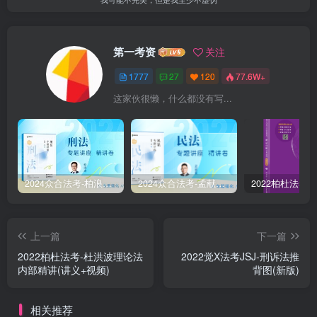
第一考资
关注
1777
27
120
77.6W+
这家伙很懒，什么都没有写...
2024众合法考-柏浪涛刑法-精讲卷pdf电子版（附视频1-76全）
2024众合法考-孟献贵民法-精讲卷.pdf
上一篇
下一篇
2022柏杜法考-杜洪波理论法
2022觉X法考JSJ-刑诉法推
内部精讲(讲义+视频)
背图(新版)
相关推荐