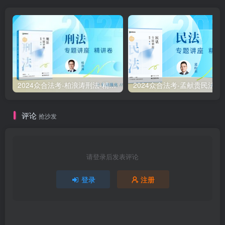
2024众合法考-柏浪涛刑法-精讲卷pdf电子版（附视频1-76全）
2
评论
抢沙发
请登录后发表评论
登录
注册