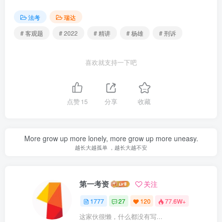
法考
瑞达
# 客观题
# 2022
# 精讲
# 杨雄
# 刑诉
喜欢就支持一下吧
点赞
15
分享
收藏
More grow up more lonely, more grow up more uneasy.
越长大越孤单 ，越长大越不安
第一考资
关注
1777
27
120
77.6W+
这家伙很懒，什么都没有写...