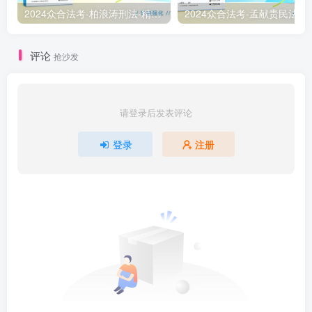
2024众合法考-柏浪涛刑法-精讲卷pdf电子版（附视频1-76全）
2
评论
抢沙发
请登录后发表评论
登录
注册