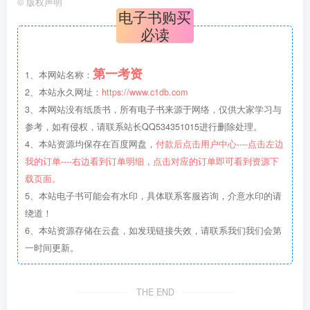
©
版权声明
电子书购买
必读
第一考资
1、本网站名称：
2、本站永久网址：
https://www.c1db.com
3、本网站没有纸质书，所有电子书来源于网络，仅供大家学习与
参考，如有侵权，请联系站长QQ534351015进行删除处理。
4、本站资源均保存在百度网盘，
付款后点击用户中心----点击左边
我的订单----右边看到订单明细，点击对应的订单即可看到资源下
载页面。
5、本站电子书可能会有水印，具体联系客服咨询，介意水印的请
绕道！
6、本站资源存储在云盘，如发现链接失效，请联系我们我们会第
一时间更新。
THE END