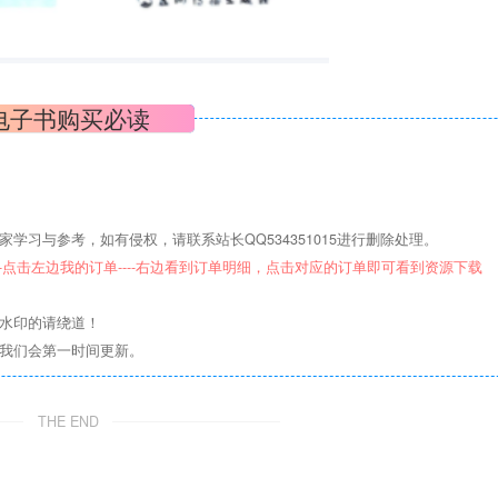
电子书购买必读
学习与参考，如有侵权，请联系站长QQ534351015进行删除处理。
--点击左边我的订单----右边看到订单明细，点击对应的订单即可看到资源下载
意水印的请绕道！
们我们会第一时间更新。
THE END