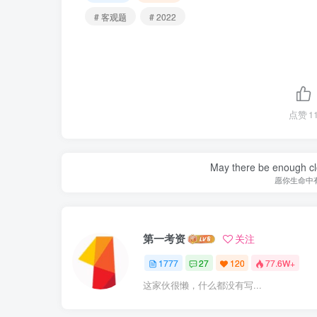
# 客观题
# 2022
点赞
1
May there be enough clo
愿你生命中
第一考资
关注
1777
27
120
77.6W+
这家伙很懒，什么都没有写...