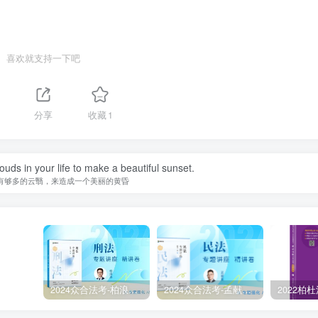
喜欢就支持一下吧
1
分享
收藏
1
uds in your life to make a beautiful sunset.
有够多的云翳，来造成一个美丽的黄昏
2024众合法考-柏浪涛刑法-精讲卷pdf电子版（附视频1-76全）
2024众合法考-孟献贵民法-精讲卷.pdf