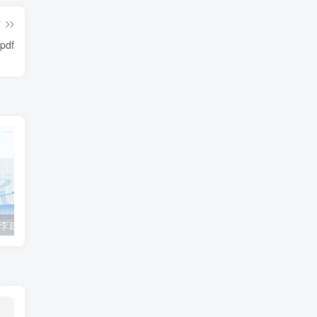
篇
df
2023众合法考-李建伟民法-专题讲座精讲卷.pdf
准备2022年法律职业资格考试的朋友们，现在开始复习，需要怎样的整体规划呢？