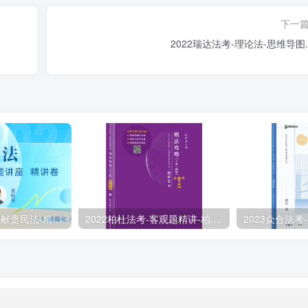
下一
2022瑞达法考-理论法-思维导图.p
2024众合法考-孟献贵民法-精讲卷.pdf
2022柏杜法考-客观题精讲-柏浪涛刑法攻略.pdf