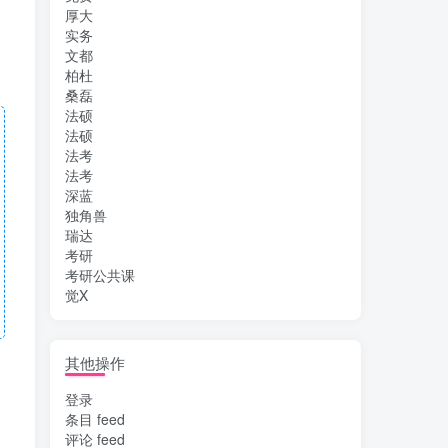
厚大
实务
文都
柏杜
桑磊
法硕
法硕
法考
法考
深蓝
独角兽
瑞达
考研
考研公共课
觉X
其他操作
登录
条目 feed
评论 feed