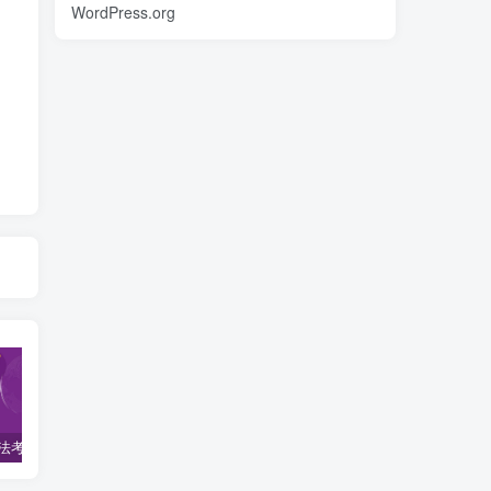
WordPress.org
2022柏杜法考-客观题精讲-柏浪涛刑法攻略.pdf
2023众合法考-李建伟民法-专题讲座精讲卷.pdf
准备2022年法律职业资格考试的朋友们，现在开始复习，需要怎样的整体规划呢？