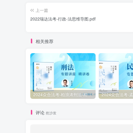
上一篇
2022瑞达法考-行政-法思维导图.pdf
相关推荐
2024众合法考-柏浪涛刑法-精讲卷pdf电子版（附视频1-76全）
评论
抢沙发