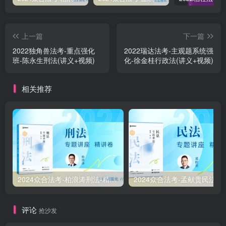
上一篇
下一篇
2022独角兽法考-重点强化
￼2022瑞达法考-主观题系统强
班-陈永生刑法(讲义+视频)
化-徐金桂行政法(讲义+视频)
相关推荐
2024众合法考-柏浪涛刑法-精讲卷pdf电子版（附视频1-76全）
2
评论
抢沙发