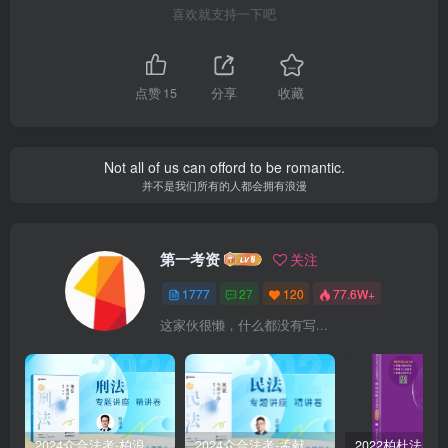
喜欢就支持一下吧
点赞
15
分享
收藏
Not all of us can offord to be romantic.
并不是我们所有的人都会拥有浪漫
第一考资
关注
1777
27
120
77.6W+
这家伙很懒，什么都没有写...
2024众合法考-柏浪涛刑法-精讲卷pdf电子版（附视频1-76全）
2024众合法考-孟献贵民法-精讲卷.pdf