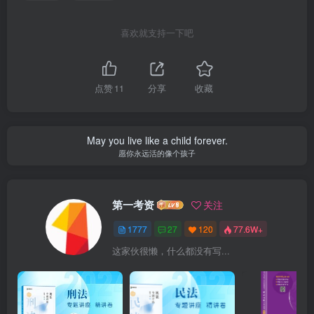
喜欢就支持一下吧
点赞
11
分享
收藏
May you live like a child forever.
愿你永远活的像个孩子
第一考资
关注
1777
27
120
77.6W+
这家伙很懒，什么都没有写...