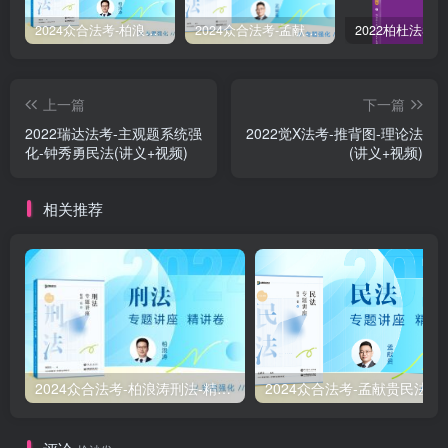
2024众合法考-柏浪涛刑法-精讲卷pdf电子版（附视频1-76全）
2024众合法考-孟献贵民法-精讲卷.pdf
上一篇
下一篇
2022瑞达法考-主观题系统强
2022觉X法考-推背图-理论法
化-钟秀勇民法(讲义+视频)
(讲义+视频)
相关推荐
2024众合法考-柏浪涛刑法-精讲卷pdf电子版（附视频1-76全）
2