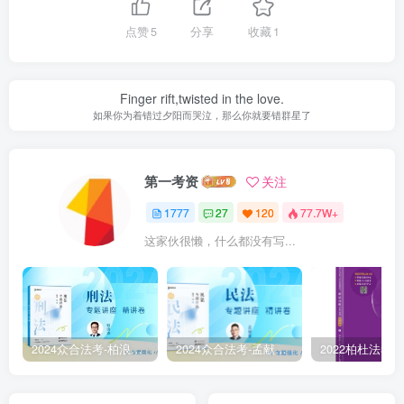
点赞
5
分享
收藏
1
Finger rift,twisted in the love.
如果你为着错过夕阳而哭泣，那么你就要错群星了
第一考资
关注
1777
27
120
77.7W+
这家伙很懒，什么都没有写...
2024众合法考-柏浪涛刑法-精讲卷pdf电子版（附视频1-76全）
2024众合法考-孟献贵民法-精讲卷.pdf