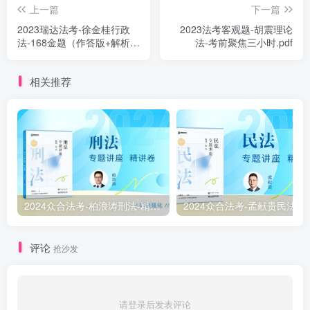
上一篇
下一篇
2023瑞达法考-徐金桂行政
2023法考客观题-胡震理论
法-168金题（作答版+解析
法-考前聚焦三小时.pdf
版）.pdf
相关推荐
2024众合法考-柏浪涛刑法-精讲卷pdf电子版（附视频1-76全）
2
评论
抢沙发
请登录后发表评论