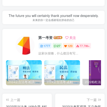
The future you will certainly thank yourself now desperately.
未来的你一定会感谢现在拼命的自己
第一考资
关注
1777
27
120
77.7W+
这家伙很懒，什么都没有写...
2024众合法考-柏浪涛刑法-精讲卷pdf电子版（附视频1-76全）
2024众合法考-孟献贵民法-精讲卷.pdf
上一篇
下一篇
2023瑞达法考-168金题-8科
2023法考客观题-王立争民