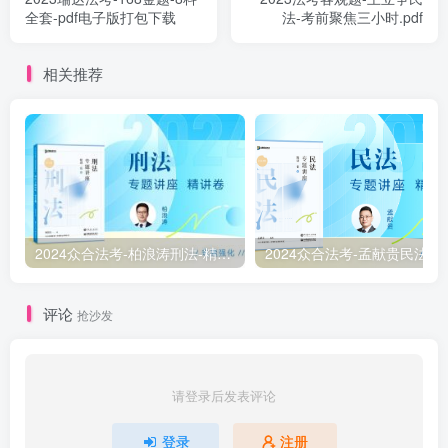
全套-pdf电子版打包下载
法-考前聚焦三小时.pdf
相关推荐
2024众合法考-柏浪涛刑法-精讲卷pdf电子版（附视频1-76全）
2
评论
抢沙发
请登录后发表评论
登录
注册