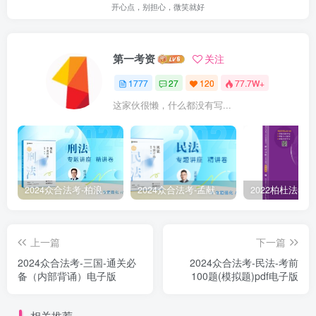
开心点，别担心，微笑就好
第一考资
关注
1777
27
120
77.7W+
这家伙很懒，什么都没有写...
2024众合法考-柏浪涛刑法-精讲卷pdf电子版（附视频1-76全）
2024众合法考-孟献贵民法-精讲卷.pdf
上一篇
下一篇
2024众合法考-三国-通关必
2024众合法考-民法-考前
备（内部背诵）电子版
100题(模拟题)pdf电子版
相关推荐