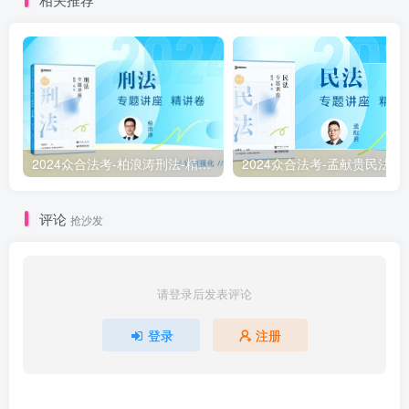
2024众合法考-柏浪涛刑法-精讲卷pdf电子版（附视频1-76全）
2
评论
抢沙发
请登录后发表评论
登录
注册