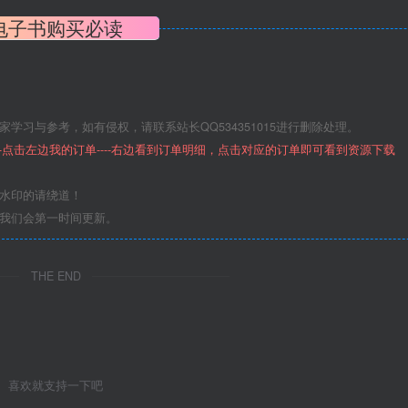
电子书购买必读
学习与参考，如有侵权，请联系站长QQ534351015进行删除处理。
--点击左边我的订单----右边看到订单明细，点击对应的订单即可看到资源下载
意水印的请绕道！
们我们会第一时间更新。
THE END
喜欢就支持一下吧