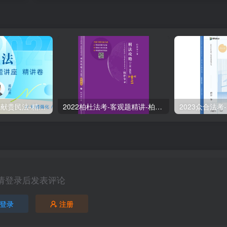
2024众合法考-孟献贵民法-精讲卷.pdf
2022柏杜法考-客观题精讲-柏浪涛刑法攻略.pdf
请登录后发表评论
登录
注册