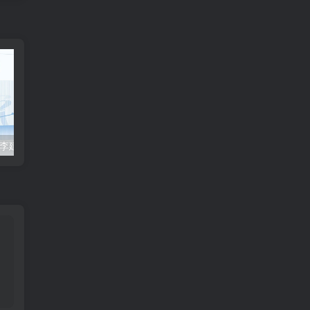
2023众合法考-李建伟民法-专题讲座精讲卷.pdf
准备2022年法律职业资格考试的朋友们，现在开始复习，需要怎样的整体规划呢？