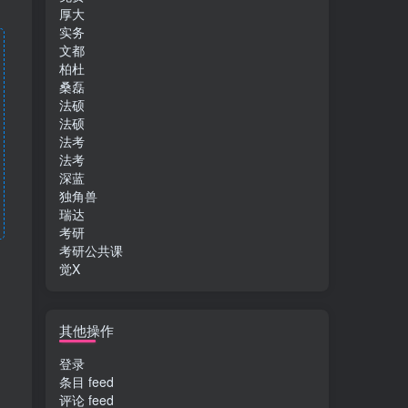
厚大
实务
文都
柏杜
桑磊
法硕
法硕
法考
法考
深蓝
独角兽
瑞达
考研
考研公共课
觉X
其他操作
登录
条目 feed
评论 feed