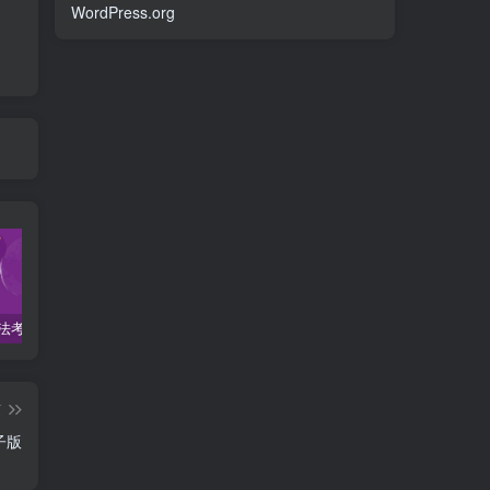
WordPress.org
2022柏杜法考-客观题精讲-柏浪涛刑法攻略.pdf
2023众合法考-李建伟民法-专题讲座精讲卷.pdf
准备2022年法律职业资格考试的朋友们，现在开始复习，需要怎样的整体规划呢？
篇
子版