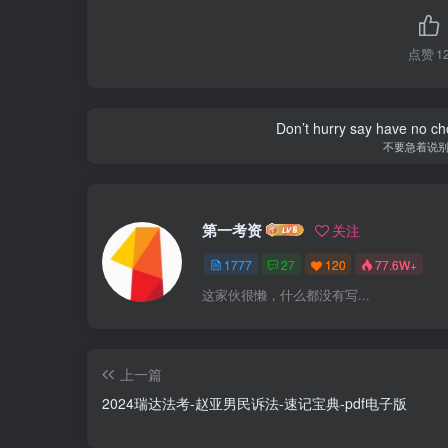
点赞
1
Don’t hurry say have no cho
不要急着说
第一考资
关注
1777
27
120
77.6W+
这家伙很懒，什么都没有写...
上一篇
2024瑞达法考-赵亚男民诉法-速记宝典-pdf电子版