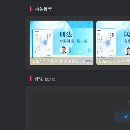
相关推荐
2024众合法考-柏浪涛刑法-精讲卷pdf电子版（附视频1-76全）
评论
抢沙发