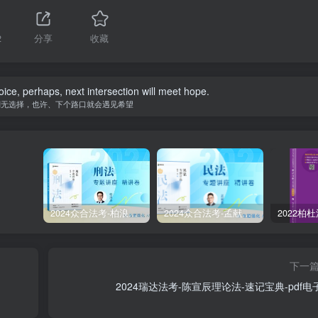
2
分享
收藏
ice, perhaps, next intersection will meet hope.
别无选择，也许、下个路口就会遇见希望
2024众合法考-柏浪涛刑法-精讲卷pdf电子版（附视频1-76全）
2024众合法考-孟献贵民法-精讲卷.pdf
下一
2024瑞达法考-陈宣辰理论法-速记宝典-pdf电