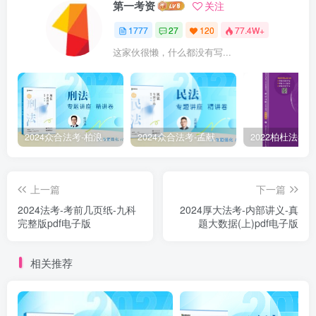
第一考资
关注
1777
27
120
77.4W+
这家伙很懒，什么都没有写...
2024众合法考-柏浪涛刑法-精讲卷pdf电子版（附视频1-76全）
2024众合法考-孟献贵民法-精讲卷.pdf
上一篇
下一篇
2024法考-考前几页纸-九科
2024厚大法考-内部讲义-真
完整版pdf电子版
题大数据(上)pdf电子版
相关推荐