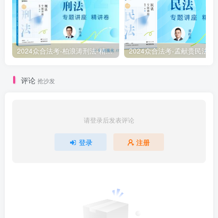
2024众合法考-柏浪涛刑法-精讲卷pdf电子版（附视频1-76全）
2
评论
抢沙发
请登录后发表评论
登录
注册